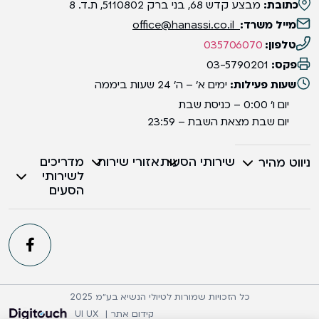
כתובת:
מבצע קדש 68, בני ברק 5110802, ת.ד. 8
מייל משרד:
office@hanassi.co.il
טלפון:
035706070
פקס:
03-5790201
שעות פעילות:
ימים א' – ה' 24 שעות ביממה
יום ו' 0:00 – כניסת שבת
יום שבת מצאת השבת – 23:59
שירותי הסעות
אזורי שירות
מדריכים
ניווט מהיר
לשירותי
הסעים
כל הזכויות שמורות לטיולי הנשיא בע״מ 2025
קידום אתר |
UI UX