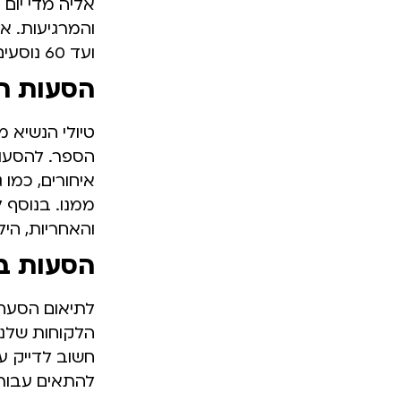
אליה מדי יום 
והמרגיעות. א
ועד 60 נוסעים, בחווית נסיעה ברמה הגבוהה ביותר.
הסעות תל
טיולי הנשיא 
הספר. להסעות
איחורים, כמו 
ממנו. בנוסף 
והאחריות, הי
הסעות במ
לתיאום הסעה 
חשוב לדייק ע
להתאים עבורכ