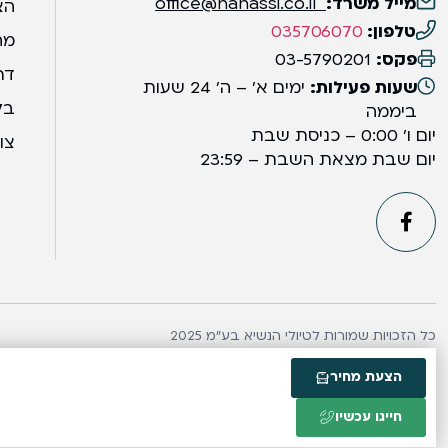
מייל משרד:
office@hanassi.co.il
הצ
טלפון:
035706070
מח
פקס:
03-5790201
דר
שעות פעילות:
ימים א' – ה' 24 שעות
בל
ביממה
יום ו' 0:00 – כניסת שבת
צו
יום שבת מצאת השבת – 23:59
כל הזכויות שמורות לטיולי הנשיא בע״מ 2025
הצעת מחיר
חייגו עכשיו