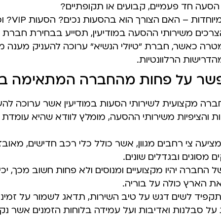
הסעה חד פעמיים, קבועים או תקופתיים?
חדות – האם הצורך הוא בהסעות נכים? הסעות VIP? וכיוצא בזה..
רכים משירותי ההסעה במודיעין, תסייע בבחירת חברת
ה כאשר, חברת "טיולי הנשיא" ערוכה להעניק מענה מקי
דרישות הרלוונטיות.
שר על פחות מהחברה המתאימה בי
ברה מקצועית לשירותי הסעות במודיעין אשר ערוכה להע
ת והציפיות משירותי ההסעה, מומלץ לוודא שהיא עומדת ב
יעה צי רחבים מגוון, אשר כולל כלי רכב חדישים, מאובז
ם מסוגים ובגדלים שונים.
ל החברה יהיו מקצועיים ומנוסים ולא פחות חשוב מכך, יכי
ואת הארץ כולה על בוריה.
קפיד לשים דגש על טיב השירות, תדאג לשמור על זמינו
על סבלנות ואדיבות ועל עמידה בלוחות הזמנים אשר נק