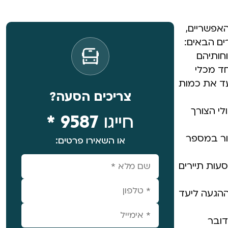
האפשריים,
ים הבאים:
חותיהם
חד מכלי
עד את כמות
צריכים הסעה?
לי הצורך
חייגו
9587 *
ור במספר
או השאירו פרטים:
עות תיירים
 ההגעה ליעד
דובר