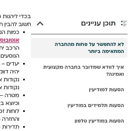
בכדי ליהנות 
תוכן עניינים
חשוב להבין ת
כמות הנו
אוטובוסי
לא להתפשר על פחות מהחברה
הרכב יתא
המתאימה ביותר
הנוסעים.
יעדים – 
איך לוודא שמדובר בחברה מקצועית
יהיה דוו
ואמינה?
נקודות 
נקודות א
הסעות למודיעין
מטרה – מ
וכיוצא בז
הסעות תלמידים במודיעין
לוחות זמ
והחזרה (
הסעות במודיעין טלפון
תדירות –