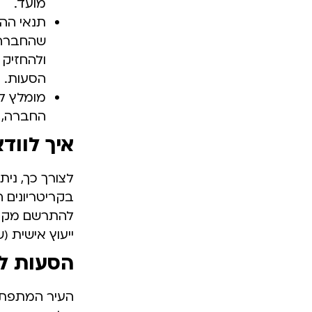
מועד.
תנאי ההס
שהחברה,
ולהחזיק 
הסעות.
מומלץ ל
החברה, ה
איך לווד
לצורך כך, ני
בקריטריונים 
להתרשם מקרו
ייעוץ אישית (
הסעות למ
העיר המתפתחת