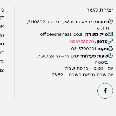
יצירת קשר
ני
דף
כתובת:
מבצע קדש 68, בני ברק 5110802,
או
ת.ד. 8
מייל משרד:
office@hanassi.co.il
הצ
טלפון:
035706070
מח
פקס:
03-5790201
דר
שעות פעילות:
ימים א' – ה' 24 שעות
בל
ביממה
יום ו' 0:00 – כניסת שבת
צו
יום שבת מצאת השבת – 23:59