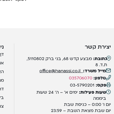
יצירת קשר
ני
דף
כתובת:
מבצע קדש 68, בני ברק 5110802,
או
ת.ד. 8
מייל משרד:
office@hanassi.co.il
הצ
טלפון:
035706070
מח
פקס:
03-5790201
דר
שעות פעילות:
ימים א' – ה' 24 שעות
בל
ביממה
יום ו' 0:00 – כניסת שבת
צו
יום שבת מצאת השבת – 23:59