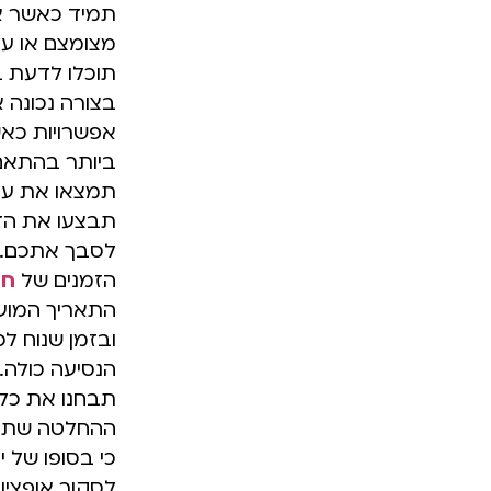
תמיד כאשר את
מצומצם או על
תוכלו לדעת ב
בצורה נכונה 
אפשרויות כאש
תמצאו את עצ
תבצעו את הזמ
לסבך אתכם. כי
הזמנים של
חב
התאריך המועד
ובזמן שנוח ל
הנסיעה כולה.
תבחנו את כל
ההחלטה שתתאי
כי בסופו של י
לסקור אופציו