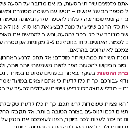
ם מזמינים שירותי הסעות, בין אם מדובר על הסעה ש
 מספר רב של אנשים – תגיעו עם רשימה מסודרת ומאור
דיוק שמי שמורשה לעלות להסעה עלה, ובאותה נשימה ג
את כלי הרכב שיגיע על מנת לבצע את האיסוף. ישנן לא 
ר מדובר על כלי רכב להסעה, וחשוב להתאים את האופ
ביותר בהתאם לכמות האנשים. קחו בנוסף גם 3-5 
מכם לא ערוכים בהתאם.
נת השירות כמה שיותר מוקדם! אל תחכו לרגע האחרון, ז
ום הביקוש להסעות הפך להיות משמעותי יותר ויותר, ולכן
רת ההסעות
בעיקר באזור גבעתיים עמוסים במיוחד. נסו
ף עבורכם, כך תוכלו לדעת כי אתם יוצאים במועד שמת
כם – מבלי שתצטרכו לבצע שינויים שעלולים להעיב על הטי
 האופציות שעומדות לרשותכם. כך תוכלו לדעת שקיבלת
ם לכם ולנוסעים בצורה הטובה ביותר. אל תקבלו החלט
ום זה יכול לעלות לכם ביוקר, תפנו לעצמכם את הזמן על
ת שונות ולקבל את ההחלטה הטובה והנכונה ביותר.