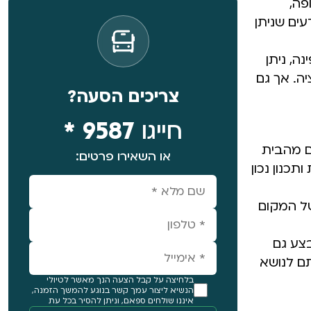
פה,
ים שניתן
ה, ניתן
ה. אך גם
צריכים הסעה?
חייגו
9587 *
ם מהבית
או השאירו פרטים:
כנון נכון
ל המקום
צע גם
ם לנושא
בלחיצה על קבל הצעה הנך מאשר לטיולי
הנשיא ליצור עמך קשר בנוגע להמשך הזמנה,
איננו שולחים ספאם, וניתן להסיר בכל עת