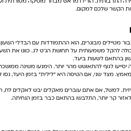
רה התרבותית. הורידו מראש מבחר מוסיקה מסורתית ועכ
 את הקשר שלכם למקום.
ר מטיילים מבוגרים, הוא ההתמודדות עם הבדלי השעון 
ה להקל משמעותית על תחושת הג'ט לג. כוונו את השעו
שון בהתאם לשעות ביעד.
 יסייעו לגוף להתאושש מהר יותר. הימנעו משינה ממושכ
ץ. מצד שני, אם הטיסה היא "לילית" בזמן היעד, נסו לי
יזית. למשל, אם אתם עוברים מאקלים יבש לאקלים לח, ה
אזור קר יותר, התלבשו בהתאם כבר בזמן הנחיתה.