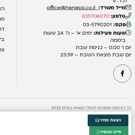
ת.ד. 8
מייל משרד:
office@hanassi.co.il
הצ
טלפון:
035706070
מח
פקס:
03-5790201
דר
שעות פעילות:
ימים א' – ה' 24 שעות
בל
ביממה
יום ו' 0:00 – כניסת שבת
צו
יום שבת מצאת השבת – 23:59
כל הזכויות שמורות לטיולי הנשיא בע״מ 2025
הצעת מחיר
חייגו עכשיו