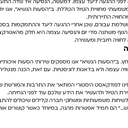
ה לפני ההגעה ליעד עצמו. למעשה, הנסיעה אל שדה התעו
ותי מחוויית הטיול הכוללת. ב"הסעות הנשיא", אנו יודע
חוויה התיירותית.
ושלמת עבורם, שכן אחרי ההגעה ליעד וההתמקמות בספינ
הנוף משתנה מדי יום והנסיעה עצמה היא חלק מהאטרקצי
לחוויה חיובית ומעשירה.
ה
 ב"הסעות הנשיא" אנו מספקים שירותי הסעות איכותיי
צמה ולא בדאגות לוגיסטיות. עם זאת, הכנה מנטלית ות
זינו לפודקאסט היסטורי המתאר את התרבות והמורשת ש
וירת הטיול ולהעשיר את הידע שלכם עוד לפני הנחיתה.
לשיחות משמעותיות ומשחקי חברה קלילים שיכולים להתב
 ש…" הם תמיד אפשרות מהנה, במיוחד כאשר קושרים אות