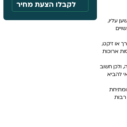
ן עליו,
ויים
ך או ז'קט,
ות ארוכות
 ולכן חשוב
י להביא
ומתיחת
 רבות