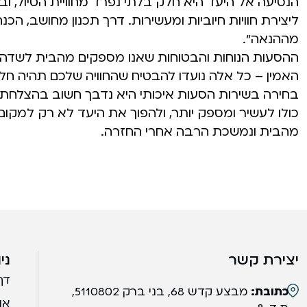
הנסיעה אל היעד היא חלק בלתי נפרד מחוויית הטיול, וב
ליצירת חוויות חיוביות ומעשירות. דרך תכנון מחושב, הכנ
מההנאה".
ההסעות הנוחות והבטוחות שאנו מספקים מהבית לשדה הת
האמין – כל אלה נועדו להבטיח שהחוויה שלכם תהיה ח
בחירה בשירות הסעות איכותי היא נדבך חשוב בהצלחת ה
כולו לעשיר ומספק יותר, ולהפוך את היעד לא רק למקום
מהבית ונמשכת הרבה אחרי החזרה.
יצירת קשר
ני
דף
כתובת:
מבצע קדש 68, בני ברק 5110802,
או