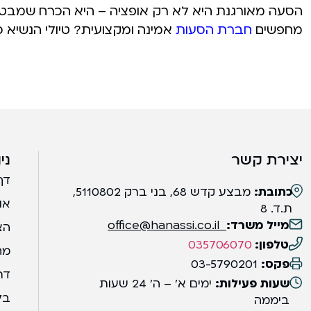
הסעה מאורגנת היא לא רק אופציה – היא הכרח שמבטיח 
מחפשים
חברת הסעות
אמינה ומקצועית? טיולי הנשיא כא
יצירת קשר
ני
דף
כתובת:
מבצע קדש 68, בני ברק 5110802,
או
ת.ד. 8
מייל משרד:
office@hanassi.co.il
הצ
טלפון:
035706070
מח
פקס:
03-5790201
דר
שעות פעילות:
ימים א' – ה' 24 שעות
בל
ביממה