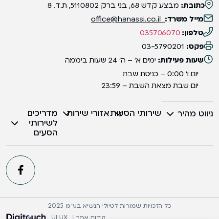
כתובת:
מבצע קדש 68, בני ברק 5110802, ת.ד. 8
מייל משרד:
office@hanassi.co.il
טלפון:
035706070
פקס:
03-5790201
שעות פעילות:
ימים א' – ה' 24 שעות ביממה
יום ו' 0:00 – כניסת שבת
יום שבת מצאת השבת – 23:59
שירותי הסעות
אזורי שירות
מדריכים
ניווט מהיר
לשירותי
הסעים
כל הזכויות שמורות לטיולי הנשיא בע״מ 2025
קידום אתר |
UI UX